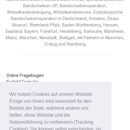
Bandscheiben OP, Bandscheibenoperation,
Wirbelkanalverengung, Wirbelkanalstenose,
Endoskopische
Bandscheibenoperation
in Deutschland, Schweiz, Elsass
(Alsace), Rheinland-Pfalz, Baden Württemberg, Hessen,
Saarland, Bayern, Frankfurt, Heidelberg, Karlsruhe, Mannheim,
Mainz, München, Neustadt, Stuttgart, mit Partnern in München,
Erding und Starnberg
Copyright ©
2026 apex spine All rights reserved
Online Fragebogen
Kontakt Formular
Impressum
Wir nutzen Cookies auf unserer Website.
Datenschutzerklärung
Anfahrt
Einige von ihnen sind essenziell für den
Betrieb der Seite, während andere uns
helfen, diese Website und die
Klinikum Starnberg
Klinikum Erding
Nutzererfahrung zu verbessern (Tracking
ATOS Klinik
Cookies). Sie können selbst entscheiden, ob