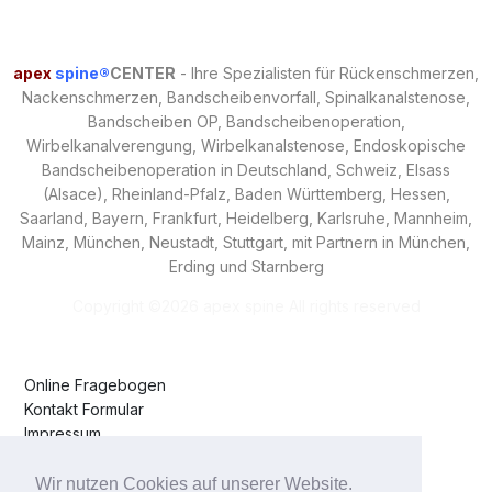
apex
spine®
CENTER
- Ihre Spezialisten für Rückenschmerzen,
Nackenschmerzen, Bandscheibenvorfall, Spinalkanalstenose,
Bandscheiben OP, Bandscheibenoperation,
Wirbelkanalverengung, Wirbelkanalstenose,
Endoskopische
Bandscheibenoperation
in Deutschland, Schweiz, Elsass
(Alsace), Rheinland-Pfalz, Baden Württemberg, Hessen,
Saarland, Bayern, Frankfurt, Heidelberg, Karlsruhe, Mannheim,
Mainz, München, Neustadt, Stuttgart, mit Partnern in München,
Erding und Starnberg
Copyright ©
2026 apex spine All rights reserved
Online Fragebogen
Kontakt Formular
Impressum
Datenschutzerklärung
Anfahrt
Wir nutzen Cookies auf unserer Website.