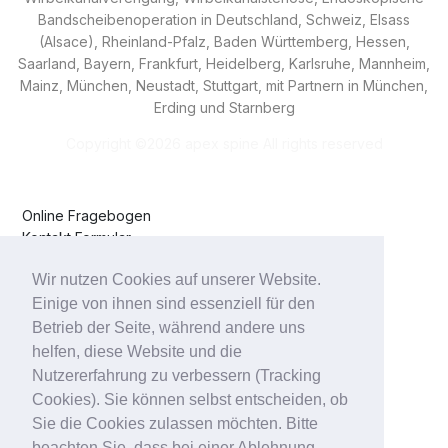
Bandscheibenoperation
in Deutschland, Schweiz, Elsass
(Alsace), Rheinland-Pfalz, Baden Württemberg, Hessen,
Saarland, Bayern, Frankfurt, Heidelberg, Karlsruhe, Mannheim,
Mainz, München, Neustadt, Stuttgart, mit Partnern in München,
Erding und Starnberg
Copyright ©
2026 apex spine All rights reserved
Online Fragebogen
Kontakt Formular
Impressum
Wir nutzen Cookies auf unserer Website.
Datenschutzerklärung
Anfahrt
Einige von ihnen sind essenziell für den
Betrieb der Seite, während andere uns
helfen, diese Website und die
Klinikum Starnberg
Klinikum Erding
Nutzererfahrung zu verbessern (Tracking
ATOS Klinik
Cookies). Sie können selbst entscheiden, ob
Sie die Cookies zulassen möchten. Bitte
Dr. Michael Schubert
beachten Sie, dass bei einer Ablehnung